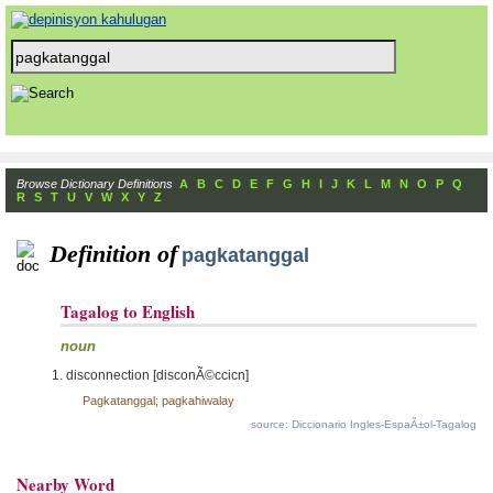
Browse Dictionary Definitions
A
B
C
D
E
F
G
H
I
J
K
L
M
N
O
P
Q
R
S
T
U
V
W
X
Y
Z
Definition of
pagkatanggal
Tagalog to English
noun
disconnection [disconÃ©ccicn]
Pagkatanggal; pagkahiwalay
source: Diccionario Ingles-EspaÃ±ol-Tagalog
Nearby Word