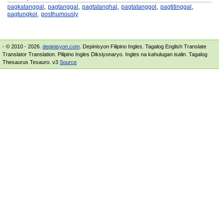
,
,
,
,
,
pagkatanggal
pagtanggal
pagtatanghal
pagtatanggol
pagtitinggal
,
pagtungkol
posthumously
- © 2010 - 2026.
depinisyon.com
. Depinisyon Filipino Ingles. Tagalog English Translate
Translator Translation. Pilipino Ingles Diksiyonaryo. Ingles na kahulugan isalin. Tagalog
Thesaurus Tesauro. v3
Source